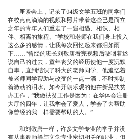
座谈会上，记录了
04级文学五班的同学们
在校点点滴滴的视频和照片带
着
这些已
是
而立
之年
的青年人们重走了一遍相遇、相识、相
伴、相离的旅程。
“学校和老师在我们身上投入
这么多的感情，让我每次回忆起来都泪如雨
下……”曾经的班长刘敬唐看完视频后哽咽着述
说自己的过去，童年丧父的经历使他一度沉默
自卑，直到结识了科大的老师同学。他追忆着
被老师同学帮助与改变的一点一滴，不时抑制
着激动的泪水。如今开朗乐观的他在新晃扶贫
办工作，“我做扶贫工作是因为：在华体会注册
大厅的四年，让我学会了爱人，学会了去帮助
像曾经的我一样需要帮助的人。”
和刘敬唐一样，许多文学专业的学子并没
有从事教师等与文学专业密切相关的职业，但