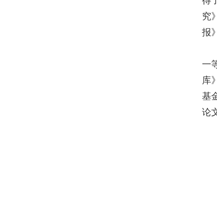
得
究
报
一
库
基
论