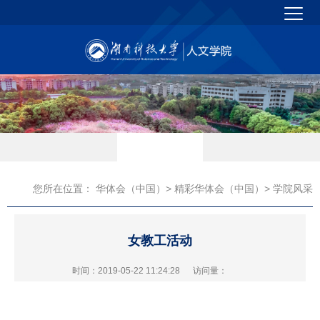
您所在位置：
华体会（中国）
>
精彩华体会（中国）
> 学院风采
女教工活动
时间：2019-05-22 11:24:28
访问量：