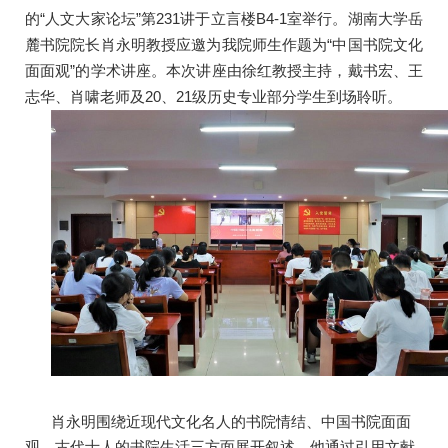
的“人文大家论坛”第231讲于立言楼B4-1室举行。湖南大学岳
麓书院院长肖永明教授应邀为我院师生作题为“中国书院文化
面面观”的学术讲座。本次讲座由徐红教授主持，戴书宏、王
志华、肖啸老师及20、21级历史专业部分学生到场聆听。
肖永明围绕近现代文化名人的书院情结、中国书院面面
观、古代士人的书院生活三方面展开叙述。他通过引用文献