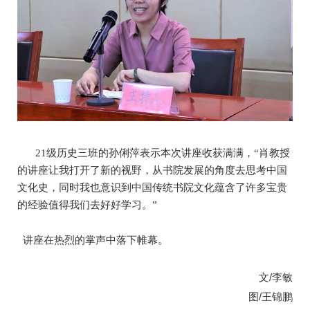
21级历史三班的孙俐萍表示本次讲座收获满满，“肖教授
的讲座让我打开了新的视野，从书院发展的角度去思考中国
文化史，同时我也意识到中国传统书院文化蕴含了许多宝贵
的经验值得我们去好好学习。”
讲座在热烈的掌声中落下帷幕。
文/李敏
图/王锦鹏