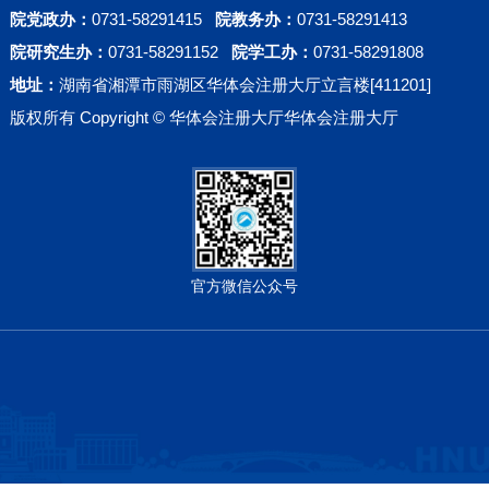
院党政办：
0731-58291415
院教务办：
0731-58291413
院研究生办：
0731-58291152
院学工办：
0731-58291808
地址：
湖南省湘潭市雨湖区华体会注册大厅立言楼[411201]
版权所有 Copyright © 华体会注册大厅华体会注册大厅
官方微信公众号