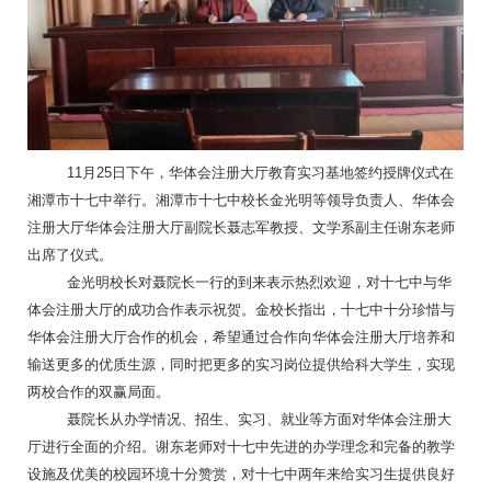
11月25日下午，华体会注册大厅教育实习基地签约授牌仪式在
湘潭市十七中举行。湘潭市十七中校长金光明等领导负责人、华体会
注册大厅华体会注册大厅副院长聂志军教授、文学系副主任谢东老师
出席了仪式。
金光明校长对聂院长一行的到来表示热烈欢迎，对十七中与华
体会注册大厅的成功合作表示祝贺。金校长指出，十七中十分珍惜与
华体会注册大厅合作的机会，希望通过合作向华体会注册大厅培养和
输送更多的优质生源，同时把更多的实习岗位提供给科大学生，实现
两校合作的双赢局面。
聂院长从办学情况、招生、实习、就业等方面对华体会注册大
厅进行全面的介绍。谢东老师对十七中先进的办学理念和完备的教学
设施及优美的校园环境十分赞赏，对十七中两年来给实习生提供良好