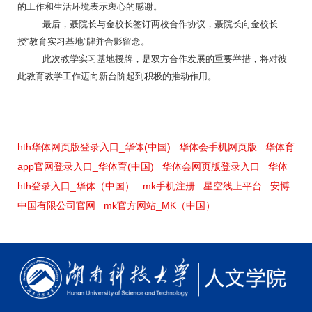
的工作和生活环境表示衷心的感谢。
最后，聂院长与金校长签订两校合作协议，聂院长向金校长
授“教育实习基地”牌并合影留念。
此次教学实习基地授牌，是双方合作发展的重要举措，将对彼
此教育教学工作迈向新台阶起到积极的推动作用。
hth华体网页版登录入口_华体(中国)
|
华体会手机网页版
|
华体育
app官网登录入口_华体育(中国)
|
华体会网页版登录入口
|
华体
hth登录入口_华体（中国）
|
mk手机注册
|
星空线上平台
|
安博
中国有限公司官网
|
mk官方网站_MK（中国）
|