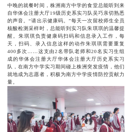
中晚的就餐时间，
株洲南方中学的
食堂总能听到
来
自华体会注册大厅
19级历史系实习队
吴巧亲切熟悉
的声音。
“请出示健康码。”每天一次留校师生全员
核酸检测采样时，
总能听到
实习
队
朱琪琪
的温馨提
醒。朱琪琪
负责健康码扫码和信息录入工作，
每
天，
扫码、录入信息这样的动作朱琪琪需要重复
400多次……这支由2名带队老师和20名实习生组
成的华体会注册大厅华体会注册大厅历史系实习
队，在南方中学实习期间碰上株洲突发疫情，他们
就地成为志愿者，积极为南方中学疫情防控贡献力
量。