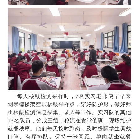
每天核酸检测采样时，
7名实习老师便早早来
到崇德楼架空层核酸采样点，穿好防护服，做好师
生核酸检测信息采集、录入等工作。实习队的其他
13名队员，分成三组，轮流在食堂值班，现场维护
就餐秩序。他们每天按时到岗，及时提醒学生佩戴
口罩、有序排队、保持一米间距、单向就坐就餐