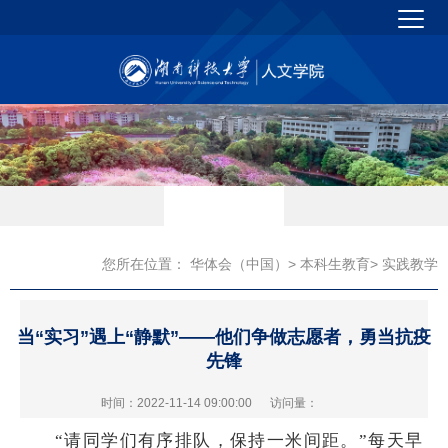
您所在位置：
华体会（中国）
>
本科生教育
> 实践教学
当“实习”遇上“静默”——他们争做志愿者，勇当抗疫
先锋
时间：2022-11-14 09:00:00
访问量：
“请同学们有序排队，保持一米间距。”每天早