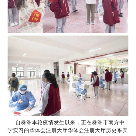
自株洲本轮疫情发生以来，正在株洲市南方中
学实习的华体会注册大厅华体会注册大厅历史系实