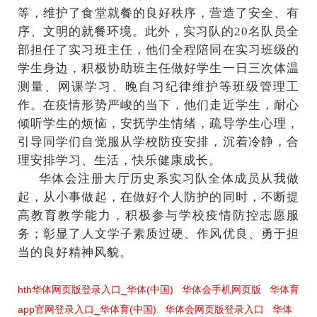
等，维护了食堂就餐的良好秩序，营造了安全、有
序、文明的就餐环境。此外，实习队的20名队员全
部担任了实习班主任，他们全程陪同在实习班级的
学生身边，积极协助班主任做好学生一日三次体温
测量、网课学习、晚自习纪律维护等班级管理工
作。在疫情形势严峻的当下，他们走近学生，耐心
倾听学生的烦恼，安抚学生情绪，疏导学生心理，
引导同学们自觉服从学校防疫安排，沉着冷静，合
理安排学习、生活，快乐健康成长。
华体会注册大厅历史系
实习队全体成员从我做
起，从小事做起，
在做好个人防护的同时，
不断提
高教育教学能力，积极参与学校疫情防控志愿服
务
；
彰显了
人文
学子素质过硬、作风优良、勇于担
当的良好精神风貌。
hth华体网页版登录入口_华体(中国)
|
华体会手机网页版
|
华体育
app官网登录入口_华体育(中国)
|
华体会网页版登录入口
|
华体